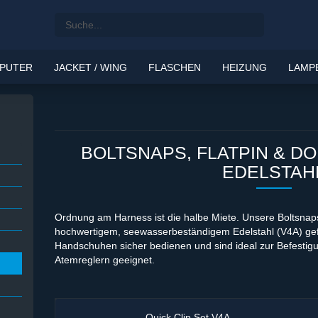
Suche...
PUTER
JACKET / WING
FLASCHEN
HEIZUNG
LAMP
BOLTSNAPS, FLATPIN & D
EDELSTAH
Ordnung am Harness ist die halbe Miete. Unsere Boltsna
hochwertigem, seewasserbeständigem Edelstahl (V4A) gefer
Handschuhen sicher bedienen und sind ideal zur Befesti
Atemreglern geeignet.
Quick Clip Set V4A