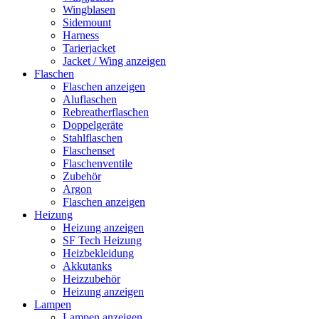
Harness
Tarierjacket
Jacket / Wing anzeigen
Flaschen
Flaschen anzeigen
Aluflaschen
Rebreatherflaschen
Doppelgeräte
Stahlflaschen
Flaschenset
Flaschenventile
Zubehör
Argon
Flaschen anzeigen
Heizung
Heizung anzeigen
SF Tech Heizung
Heizbekleidung
Akkutanks
Heizzubehör
Heizung anzeigen
Lampen
Lampen anzeigen
Bigblue