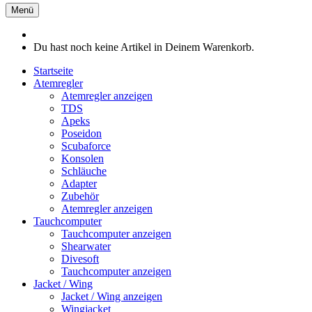
Du hast noch keine Artikel in Deinem Warenkorb.
Startseite
Atemregler
Atemregler anzeigen
TDS
Apeks
Poseidon
Scubaforce
Konsolen
Schläuche
Adapter
Zubehör
Atemregler anzeigen
Tauchcomputer
Tauchcomputer anzeigen
Shearwater
Divesoft
Tauchcomputer anzeigen
Jacket / Wing
Jacket / Wing anzeigen
Wingjacket
Wingblasen
Sidemount