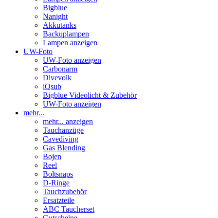
Nanight
Akkutanks
Backuplampen
Lampen anzeigen
UW-Foto
UW-Foto anzeigen
Carbonarm
Divevolk
iQsub
Bigblue Videolicht & Zubehör
UW-Foto anzeigen
mehr...
mehr... anzeigen
Tauchanzüge
Cavediving
Gas Blending
Bojen
Reel
Boltsnaps
D-Ringe
Tauchzubehör
Ersatzteile
ABC Taucherset
Gutscheine
Top