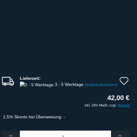
Lieferzeit:
Au
3 - 5 Werktage
(Ausland abweichend)
d
42,00 €
Me
inkl. 19% MwSt. zzgl.
Versand
1,5% Skonto bei Überweisung: -